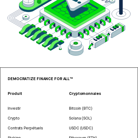
DEMOCRATIZE FINANCE FOR ALL™
Produit
Cryptomonnaies
Investir
Bitcoin (BTC)
Crypto
Solana (SOL)
Contrats Perpétuels
USDC (USDC)
Staking
Ethereum (ETH)