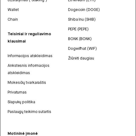
Wallet
Dogecoin (DOGE)
Chain
Shiba Inu (SHIB)
PEPE (PEPE)
Teisiniai ir reguliavimo
BONK (BONK)
klausimai
Dogwifhat (WIF)
Informacijos atskleidimas
Žiūrėti daugiau
Ankstesnis informacijos
atskleidimas
Mokesčių tvarkaraštis
Privatumas
Slapukų politika
Paslaugų teikimo sutartis
Motininė įmonė