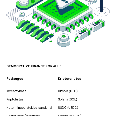
DEMOCRATIZE FINANCE FOR ALL™
Paslaugos
Kriptovaliutos
Investavimas
Bitcoin (BTC)
Kriptoturtas
Solana (SOL)
Neterminuoti ateities sandoriai
USDC (USDC)
Užstatymas ("Staking")
Ethereum (ETH)