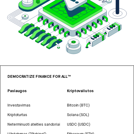
DEMOCRATIZE FINANCE FOR ALL™
Paslaugos
Kriptovaliutos
Investavimas
Bitcoin (BTC)
Kriptoturtas
Solana (SOL)
Neterminuoti ateities sandoriai
USDC (USDC)
Užstatymas ("Staking")
Ethereum (ETH)