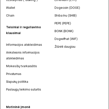
Wallet
Dogecoin (DOGE)
Chain
Shiba Inu (SHIB)
PEPE (PEPE)
Teisiniai ir reguliavimo
BONK (BONK)
klausimai
Dogwifhat (WIF)
Informacijos atskleidimas
Žiūrėti daugiau
Ankstesnis informacijos
atskleidimas
Mokesčių tvarkaraštis
Privatumas
Slapukų politika
Paslaugų teikimo sutartis
Motininė įmonė