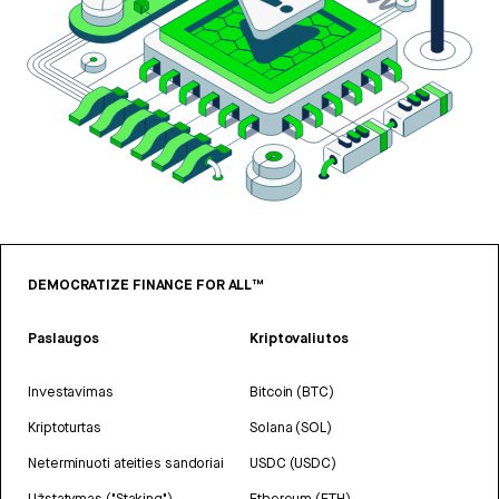
DEMOCRATIZE FINANCE FOR ALL™
Paslaugos
Kriptovaliutos
Investavimas
Bitcoin (BTC)
Kriptoturtas
Solana (SOL)
Neterminuoti ateities sandoriai
USDC (USDC)
Užstatymas ("Staking")
Ethereum (ETH)