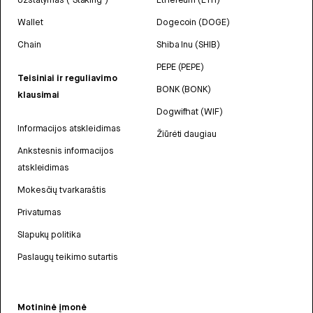
Wallet
Dogecoin (DOGE)
Chain
Shiba Inu (SHIB)
PEPE (PEPE)
Teisiniai ir reguliavimo
BONK (BONK)
klausimai
Dogwifhat (WIF)
Informacijos atskleidimas
Žiūrėti daugiau
Ankstesnis informacijos
atskleidimas
Mokesčių tvarkaraštis
Privatumas
Slapukų politika
Paslaugų teikimo sutartis
Motininė įmonė