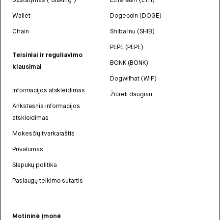
Wallet
Dogecoin (DOGE)
Chain
Shiba Inu (SHIB)
PEPE (PEPE)
Teisiniai ir reguliavimo
BONK (BONK)
klausimai
Dogwifhat (WIF)
Informacijos atskleidimas
Žiūrėti daugiau
Ankstesnis informacijos
atskleidimas
Mokesčių tvarkaraštis
Privatumas
Slapukų politika
Paslaugų teikimo sutartis
Motininė įmonė