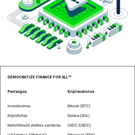
DEMOCRATIZE FINANCE FOR ALL™
Paslaugos
Kriptovaliutos
Investavimas
Bitcoin (BTC)
Kriptoturtas
Solana (SOL)
Neterminuoti ateities sandoriai
USDC (USDC)
Užstatymas ("Staking")
Ethereum (ETH)