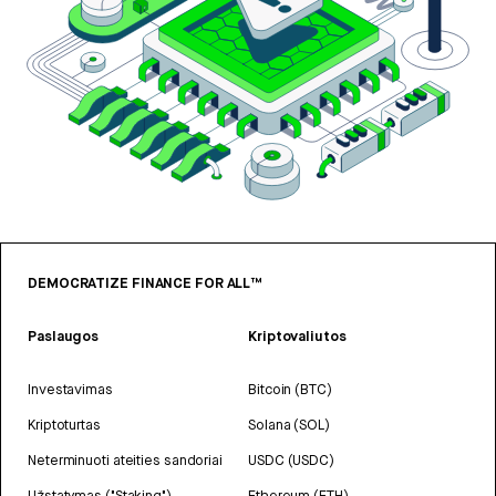
DEMOCRATIZE FINANCE FOR ALL™
Paslaugos
Kriptovaliutos
Investavimas
Bitcoin (BTC)
Kriptoturtas
Solana (SOL)
Neterminuoti ateities sandoriai
USDC (USDC)
Užstatymas ("Staking")
Ethereum (ETH)