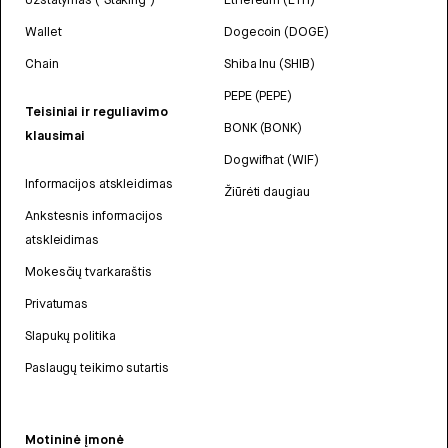
Wallet
Dogecoin (DOGE)
Chain
Shiba Inu (SHIB)
PEPE (PEPE)
Teisiniai ir reguliavimo
BONK (BONK)
klausimai
Dogwifhat (WIF)
Informacijos atskleidimas
Žiūrėti daugiau
Ankstesnis informacijos
atskleidimas
Mokesčių tvarkaraštis
Privatumas
Slapukų politika
Paslaugų teikimo sutartis
Motininė įmonė