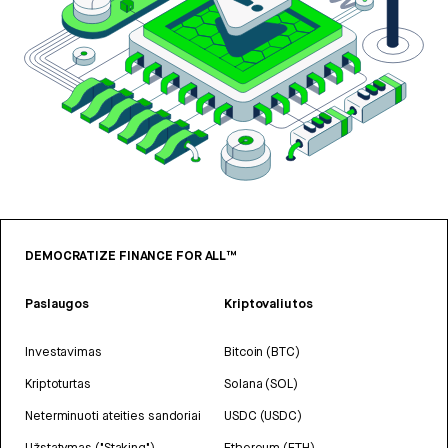
DEMOCRATIZE FINANCE FOR ALL™
Paslaugos
Kriptovaliutos
Investavimas
Bitcoin (BTC)
Kriptoturtas
Solana (SOL)
Neterminuoti ateities sandoriai
USDC (USDC)
Užstatymas ("Staking")
Ethereum (ETH)