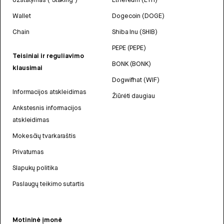
Wallet
Dogecoin (DOGE)
Chain
Shiba Inu (SHIB)
PEPE (PEPE)
Teisiniai ir reguliavimo
BONK (BONK)
klausimai
Dogwifhat (WIF)
Informacijos atskleidimas
Žiūrėti daugiau
Ankstesnis informacijos
atskleidimas
Mokesčių tvarkaraštis
Privatumas
Slapukų politika
Paslaugų teikimo sutartis
Motininė įmonė