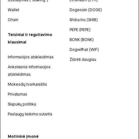
Wallet
Dogecoin (DOGE)
Chain
Shiba Inu (SHIB)
PEPE (PEPE)
Teisiniai ir reguliavimo
BONK (BONK)
klausimai
Dogwifhat (WIF)
Informacijos atskleidimas
Žiūrėti daugiau
Ankstesnis informacijos
atskleidimas
Mokesčių tvarkaraštis
Privatumas
Slapukų politika
Paslaugų teikimo sutartis
Motininė įmonė