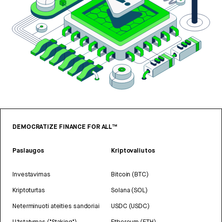
DEMOCRATIZE FINANCE FOR ALL™
Paslaugos
Kriptovaliutos
Investavimas
Bitcoin (BTC)
Kriptoturtas
Solana (SOL)
Neterminuoti ateities sandoriai
USDC (USDC)
Užstatymas ("Staking")
Ethereum (ETH)