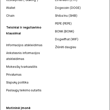
Wallet
Dogecoin (DOGE)
Chain
Shiba Inu (SHIB)
PEPE (PEPE)
Teisiniai ir reguliavimo
BONK (BONK)
klausimai
Dogwifhat (WIF)
Informacijos atskleidimas
Žiūrėti daugiau
Ankstesnis informacijos
atskleidimas
Mokesčių tvarkaraštis
Privatumas
Slapukų politika
Paslaugų teikimo sutartis
Motininė įmonė