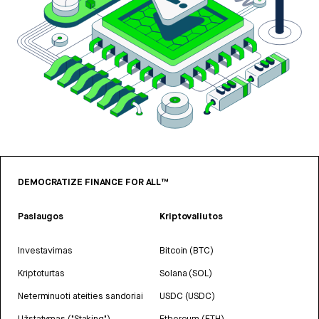
DEMOCRATIZE FINANCE FOR ALL™
Paslaugos
Kriptovaliutos
Investavimas
Bitcoin (BTC)
Kriptoturtas
Solana (SOL)
Neterminuoti ateities sandoriai
USDC (USDC)
Užstatymas ("Staking")
Ethereum (ETH)