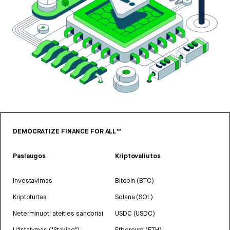
DEMOCRATIZE FINANCE FOR ALL™
Paslaugos
Kriptovaliutos
Investavimas
Bitcoin (BTC)
Kriptoturtas
Solana (SOL)
Neterminuoti ateities sandoriai
USDC (USDC)
Užstatymas ("Staking")
Ethereum (ETH)