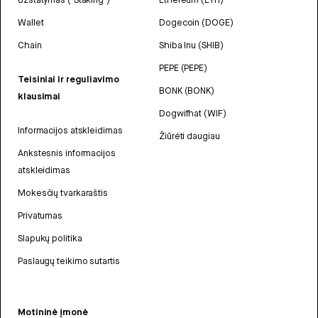
Wallet
Dogecoin (DOGE)
Chain
Shiba Inu (SHIB)
PEPE (PEPE)
Teisiniai ir reguliavimo
BONK (BONK)
klausimai
Dogwifhat (WIF)
Informacijos atskleidimas
Žiūrėti daugiau
Ankstesnis informacijos
atskleidimas
Mokesčių tvarkaraštis
Privatumas
Slapukų politika
Paslaugų teikimo sutartis
Motininė įmonė