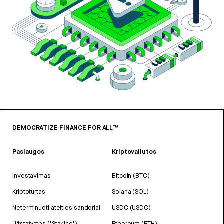
DEMOCRATIZE FINANCE FOR ALL™
Paslaugos
Kriptovaliutos
Investavimas
Bitcoin (BTC)
Kriptoturtas
Solana (SOL)
Neterminuoti ateities sandoriai
USDC (USDC)
Užstatymas ("Staking")
Ethereum (ETH)