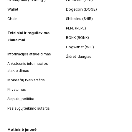
Wallet
Dogecoin (DOGE)
Chain
Shiba Inu (SHIB)
PEPE (PEPE)
Teisiniai ir reguliavimo
BONK (BONK)
klausimai
Dogwifhat (WIF)
Informacijos atskleidimas
Žiūrėti daugiau
Ankstesnis informacijos
atskleidimas
Mokesčių tvarkaraštis
Privatumas
Slapukų politika
Paslaugų teikimo sutartis
Motininė įmonė