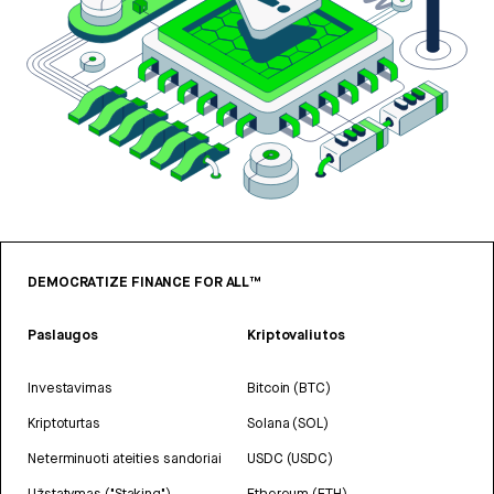
DEMOCRATIZE FINANCE FOR ALL™
Paslaugos
Kriptovaliutos
Investavimas
Bitcoin (BTC)
Kriptoturtas
Solana (SOL)
Neterminuoti ateities sandoriai
USDC (USDC)
Užstatymas ("Staking")
Ethereum (ETH)