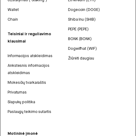
Wallet
Dogecoin (DOGE)
Chain
Shiba Inu (SHIB)
PEPE (PEPE)
Teisiniai ir reguliavimo
BONK (BONK)
klausimai
Dogwifhat (WIF)
Informacijos atskleidimas
Žiūrėti daugiau
Ankstesnis informacijos
atskleidimas
Mokesčių tvarkaraštis
Privatumas
Slapukų politika
Paslaugų teikimo sutartis
Motininė įmonė