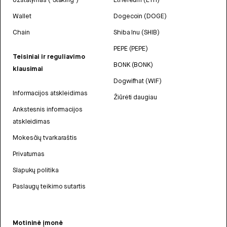
Wallet
Dogecoin (DOGE)
Chain
Shiba Inu (SHIB)
PEPE (PEPE)
Teisiniai ir reguliavimo
BONK (BONK)
klausimai
Dogwifhat (WIF)
Informacijos atskleidimas
Žiūrėti daugiau
Ankstesnis informacijos
atskleidimas
Mokesčių tvarkaraštis
Privatumas
Slapukų politika
Paslaugų teikimo sutartis
Motininė įmonė