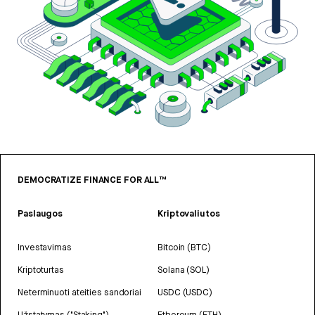
DEMOCRATIZE FINANCE FOR ALL™
Paslaugos
Kriptovaliutos
Investavimas
Bitcoin (BTC)
Kriptoturtas
Solana (SOL)
Neterminuoti ateities sandoriai
USDC (USDC)
Užstatymas ("Staking")
Ethereum (ETH)