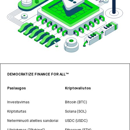
DEMOCRATIZE FINANCE FOR ALL™
Paslaugos
Kriptovaliutos
Investavimas
Bitcoin (BTC)
Kriptoturtas
Solana (SOL)
Neterminuoti ateities sandoriai
USDC (USDC)
Užstatymas ("Staking")
Ethereum (ETH)