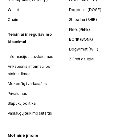
Wallet
Dogecoin (DOGE)
Chain
Shiba Inu (SHIB)
PEPE (PEPE)
Teisiniai ir reguliavimo
BONK (BONK)
klausimai
Dogwifhat (WIF)
Informacijos atskleidimas
Žiūrėti daugiau
Ankstesnis informacijos
atskleidimas
Mokesčių tvarkaraštis
Privatumas
Slapukų politika
Paslaugų teikimo sutartis
Motininė įmonė