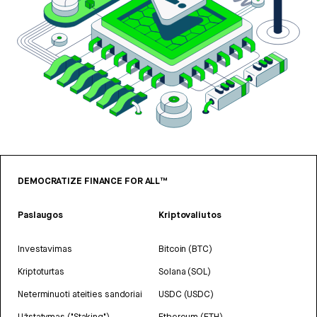
DEMOCRATIZE FINANCE FOR ALL™
Paslaugos
Kriptovaliutos
Investavimas
Bitcoin (BTC)
Kriptoturtas
Solana (SOL)
Neterminuoti ateities sandoriai
USDC (USDC)
Užstatymas ("Staking")
Ethereum (ETH)