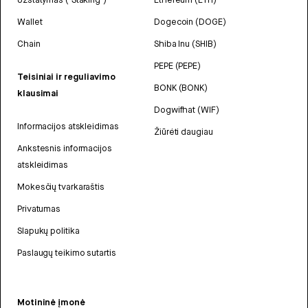
Wallet
Dogecoin (DOGE)
Chain
Shiba Inu (SHIB)
PEPE (PEPE)
Teisiniai ir reguliavimo
BONK (BONK)
klausimai
Dogwifhat (WIF)
Informacijos atskleidimas
Žiūrėti daugiau
Ankstesnis informacijos
atskleidimas
Mokesčių tvarkaraštis
Privatumas
Slapukų politika
Paslaugų teikimo sutartis
Motininė įmonė