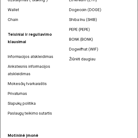
Wallet
Dogecoin (DOGE)
Chain
Shiba Inu (SHIB)
PEPE (PEPE)
Teisiniai ir reguliavimo
BONK (BONK)
klausimai
Dogwifhat (WIF)
Informacijos atskleidimas
Žiūrėti daugiau
Ankstesnis informacijos
atskleidimas
Mokesčių tvarkaraštis
Privatumas
Slapukų politika
Paslaugų teikimo sutartis
Motininė įmonė