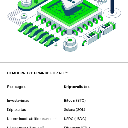
DEMOCRATIZE FINANCE FOR ALL™
Paslaugos
Kriptovaliutos
Investavimas
Bitcoin (BTC)
Kriptoturtas
Solana (SOL)
Neterminuoti ateities sandoriai
USDC (USDC)
Užstatymas ("Staking")
Ethereum (ETH)