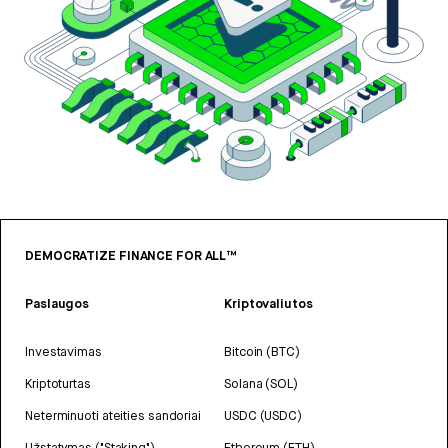
DEMOCRATIZE FINANCE FOR ALL™
Paslaugos
Kriptovaliutos
Investavimas
Bitcoin (BTC)
Kriptoturtas
Solana (SOL)
Neterminuoti ateities sandoriai
USDC (USDC)
Užstatymas ("Staking")
Ethereum (ETH)