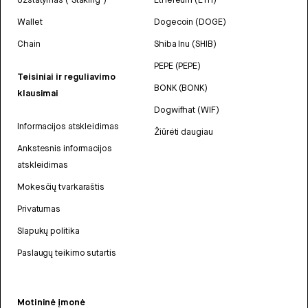
Wallet
Dogecoin (DOGE)
Chain
Shiba Inu (SHIB)
PEPE (PEPE)
Teisiniai ir reguliavimo
BONK (BONK)
klausimai
Dogwifhat (WIF)
Informacijos atskleidimas
Žiūrėti daugiau
Ankstesnis informacijos
atskleidimas
Mokesčių tvarkaraštis
Privatumas
Slapukų politika
Paslaugų teikimo sutartis
Motininė įmonė