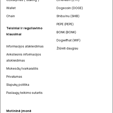
Wallet
Dogecoin (DOGE)
Chain
Shiba Inu (SHIB)
PEPE (PEPE)
Teisiniai ir reguliavimo
BONK (BONK)
klausimai
Dogwifhat (WIF)
Informacijos atskleidimas
Žiūrėti daugiau
Ankstesnis informacijos
atskleidimas
Mokesčių tvarkaraštis
Privatumas
Slapukų politika
Paslaugų teikimo sutartis
Motininė įmonė