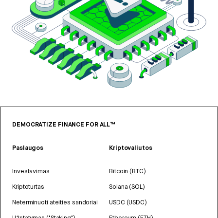
DEMOCRATIZE FINANCE FOR ALL™
Paslaugos
Kriptovaliutos
Investavimas
Bitcoin (BTC)
Kriptoturtas
Solana (SOL)
Neterminuoti ateities sandoriai
USDC (USDC)
Užstatymas ("Staking")
Ethereum (ETH)