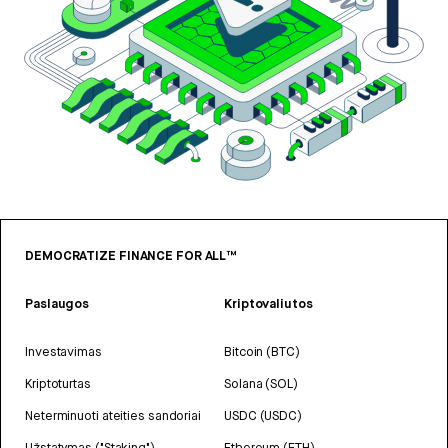
DEMOCRATIZE FINANCE FOR ALL™
Paslaugos
Kriptovaliutos
Investavimas
Bitcoin (BTC)
Kriptoturtas
Solana (SOL)
Neterminuoti ateities sandoriai
USDC (USDC)
Užstatymas ("Staking")
Ethereum (ETH)