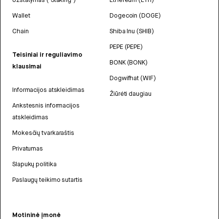
Wallet
Dogecoin (DOGE)
Chain
Shiba Inu (SHIB)
PEPE (PEPE)
Teisiniai ir reguliavimo
BONK (BONK)
klausimai
Dogwifhat (WIF)
Informacijos atskleidimas
Žiūrėti daugiau
Ankstesnis informacijos
atskleidimas
Mokesčių tvarkaraštis
Privatumas
Slapukų politika
Paslaugų teikimo sutartis
Motininė įmonė