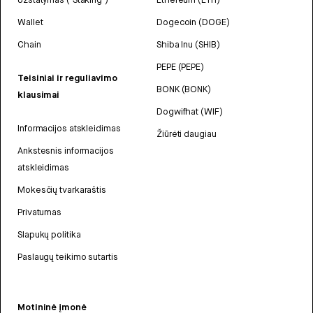
Wallet
Dogecoin (DOGE)
Chain
Shiba Inu (SHIB)
PEPE (PEPE)
Teisiniai ir reguliavimo
BONK (BONK)
klausimai
Dogwifhat (WIF)
Informacijos atskleidimas
Žiūrėti daugiau
Ankstesnis informacijos
atskleidimas
Mokesčių tvarkaraštis
Privatumas
Slapukų politika
Paslaugų teikimo sutartis
Motininė įmonė