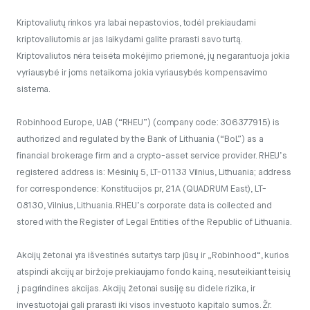
Kriptovaliutų rinkos yra labai nepastovios, todėl prekiaudami
kriptovaliutomis ar jas laikydami galite prarasti savo turtą.
Kriptovaliutos nėra teisėta mokėjimo priemonė, jų negarantuoja jokia
vyriausybė ir joms netaikoma jokia vyriausybės kompensavimo
sistema.
Robinhood Europe, UAB (“RHEU”) (company code: 306377915) is
authorized and regulated by the Bank of Lithuania (“BoL”) as a
financial brokerage firm and a crypto-asset service provider. RHEU’s
registered address is: Mėsinių 5, LT-01133 Vilnius, Lithuania; address
for correspondence: Konstitucijos pr, 21A (QUADRUM East), LT-
08130, Vilnius, Lithuania. RHEU’s corporate data is collected and
stored with the Register of Legal Entities of the Republic of Lithuania.
Akcijų žetonai yra išvestinės sutartys tarp jūsų ir „Robinhood“, kurios
atspindi akcijų ar biržoje prekiaujamo fondo kainą, nesuteikiant teisių
į pagrindines akcijas. Akcijų žetonai susiję su didele rizika, ir
investuotojai gali prarasti iki visos investuoto kapitalo sumos. Žr.