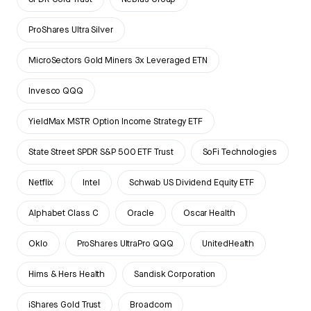
ProShares Ultra Silver
MicroSectors Gold Miners 3x Leveraged ETN
Invesco QQQ
YieldMax MSTR Option Income Strategy ETF
State Street SPDR S&P 500 ETF Trust
SoFi Technologies
Netflix
Intel
Schwab US Dividend Equity ETF
Alphabet Class C
Oracle
Oscar Health
Oklo
ProShares UltraPro QQQ
UnitedHealth
Hims & Hers Health
Sandisk Corporation
iShares Gold Trust
Broadcom