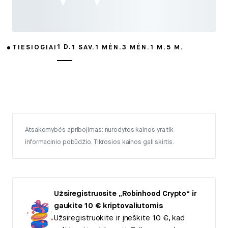
1 D.
TIESIOGIAI
1 SAV.
1 MĖN.
3 MĖN.
1 M.
5 M.
Atsakomybės apribojimas: nurodytos kainos yra tik
informacinio pobūdžio. Tikrosios kainos gali skirtis.
Užsiregistruosite „Robinhood Crypto“ ir
gaukite 10 € kriptovaliutomis
Užsiregistruokite ir įneškite 10 €, kad