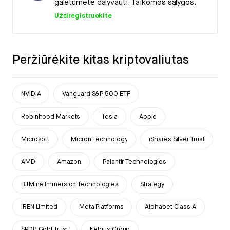
galėtumėte dalyvauti. Taikomos sąlygos.
Užsiregistruokite
Peržiūrėkite kitas kriptovaliutas
NVIDIA
Vanguard S&P 500 ETF
Robinhood Markets
Tesla
Apple
Microsoft
Micron Technology
iShares Silver Trust
AMD
Amazon
Palantir Technologies
BitMine Immersion Technologies
Strategy
IREN Limited
Meta Platforms
Alphabet Class A
SPDR Gold Trust
Nebius Group