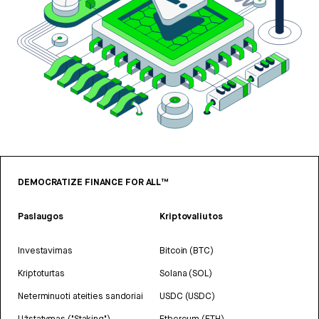
DEMOCRATIZE FINANCE FOR ALL™
Paslaugos
Kriptovaliutos
Investavimas
Bitcoin (BTC)
Kriptoturtas
Solana (SOL)
Neterminuoti ateities sandoriai
USDC (USDC)
Užstatymas ("Staking")
Ethereum (ETH)