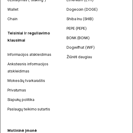
Wallet
Dogecoin (DOGE)
Chain
Shiba Inu (SHIB)
PEPE (PEPE)
Teisiniai ir reguliavimo
BONK (BONK)
klausimai
Dogwifhat (WIF)
Informacijos atskleidimas
Žiūrėti daugiau
Ankstesnis informacijos
atskleidimas
Mokesčių tvarkaraštis
Privatumas
Slapukų politika
Paslaugų teikimo sutartis
Motininė įmonė