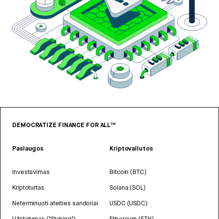
DEMOCRATIZE FINANCE FOR ALL™
Paslaugos
Kriptovaliutos
Investavimas
Bitcoin (BTC)
Kriptoturtas
Solana (SOL)
Neterminuoti ateities sandoriai
USDC (USDC)
Užstatymas ("Staking")
Ethereum (ETH)