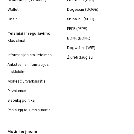
Wallet
Dogecoin (DOGE)
Chain
Shiba Inu (SHIB)
PEPE (PEPE)
Teisiniai ir reguliavimo
BONK (BONK)
klausimai
Dogwifhat (WIF)
Informacijos atskleidimas
Žiūrėti daugiau
Ankstesnis informacijos
atskleidimas
Mokesčių tvarkaraštis
Privatumas
Slapukų politika
Paslaugų teikimo sutartis
Motininė įmonė