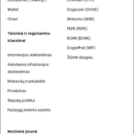
Wallet
Dogecoin (DOGE)
Chain
Shiba Inu (SHIB)
PEPE (PEPE)
Teisiniai ir reguliavimo
BONK (BONK)
klausimai
Dogwifhat (WIF)
Informacijos atskleidimas
Žiūrėti daugiau
Ankstesnis informacijos
atskleidimas
Mokesčių tvarkaraštis
Privatumas
Slapukų politika
Paslaugų teikimo sutartis
Motininė įmonė