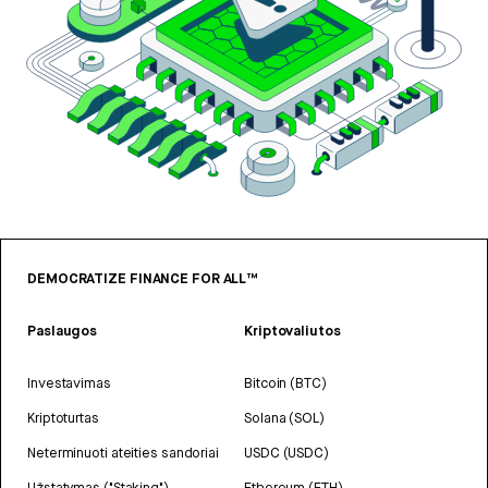
DEMOCRATIZE FINANCE FOR ALL™
Paslaugos
Kriptovaliutos
Investavimas
Bitcoin (BTC)
Kriptoturtas
Solana (SOL)
Neterminuoti ateities sandoriai
USDC (USDC)
Užstatymas ("Staking")
Ethereum (ETH)