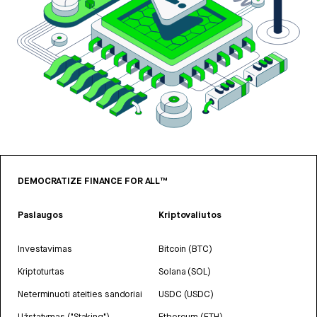
DEMOCRATIZE FINANCE FOR ALL™
Paslaugos
Kriptovaliutos
Investavimas
Bitcoin (BTC)
Kriptoturtas
Solana (SOL)
Neterminuoti ateities sandoriai
USDC (USDC)
Užstatymas ("Staking")
Ethereum (ETH)