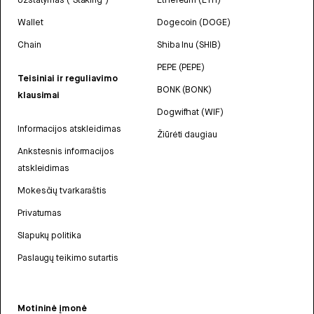
Wallet
Dogecoin (DOGE)
Chain
Shiba Inu (SHIB)
PEPE (PEPE)
Teisiniai ir reguliavimo
BONK (BONK)
klausimai
Dogwifhat (WIF)
Informacijos atskleidimas
Žiūrėti daugiau
Ankstesnis informacijos
atskleidimas
Mokesčių tvarkaraštis
Privatumas
Slapukų politika
Paslaugų teikimo sutartis
Motininė įmonė