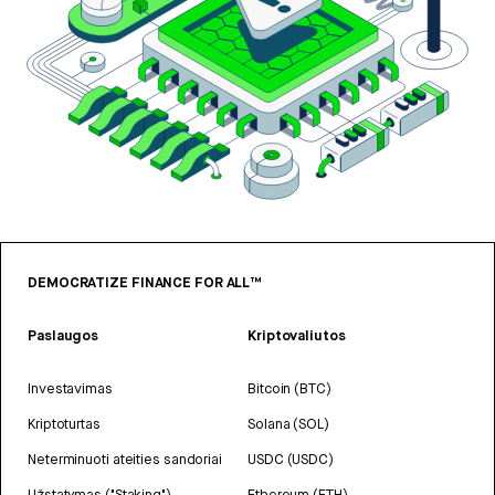
DEMOCRATIZE FINANCE FOR ALL™
Paslaugos
Kriptovaliutos
Investavimas
Bitcoin (BTC)
Kriptoturtas
Solana (SOL)
Neterminuoti ateities sandoriai
USDC (USDC)
Užstatymas ("Staking")
Ethereum (ETH)