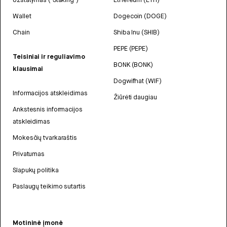
Wallet
Dogecoin (DOGE)
Chain
Shiba Inu (SHIB)
PEPE (PEPE)
Teisiniai ir reguliavimo
BONK (BONK)
klausimai
Dogwifhat (WIF)
Informacijos atskleidimas
Žiūrėti daugiau
Ankstesnis informacijos
atskleidimas
Mokesčių tvarkaraštis
Privatumas
Slapukų politika
Paslaugų teikimo sutartis
Motininė įmonė