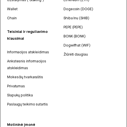
Wallet
Dogecoin (DOGE)
Chain
Shiba Inu (SHIB)
PEPE (PEPE)
Teisiniai ir reguliavimo
BONK (BONK)
klausimai
Dogwifhat (WIF)
Informacijos atskleidimas
Žiūrėti daugiau
Ankstesnis informacijos
atskleidimas
Mokesčių tvarkaraštis
Privatumas
Slapukų politika
Paslaugų teikimo sutartis
Motininė įmonė