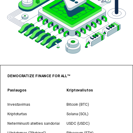
DEMOCRATIZE FINANCE FOR ALL™
Paslaugos
Kriptovaliutos
Investavimas
Bitcoin (BTC)
Kriptoturtas
Solana (SOL)
Neterminuoti ateities sandoriai
USDC (USDC)
Užstatymas ("Staking")
Ethereum (ETH)