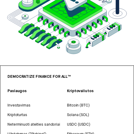
DEMOCRATIZE FINANCE FOR ALL™
Paslaugos
Kriptovaliutos
Investavimas
Bitcoin (BTC)
Kriptoturtas
Solana (SOL)
Neterminuoti ateities sandoriai
USDC (USDC)
Užstatymas ("Staking")
Ethereum (ETH)