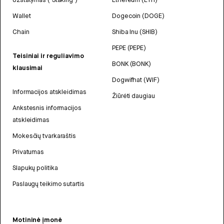
Wallet
Dogecoin (DOGE)
Chain
Shiba Inu (SHIB)
PEPE (PEPE)
Teisiniai ir reguliavimo
BONK (BONK)
klausimai
Dogwifhat (WIF)
Informacijos atskleidimas
Žiūrėti daugiau
Ankstesnis informacijos
atskleidimas
Mokesčių tvarkaraštis
Privatumas
Slapukų politika
Paslaugų teikimo sutartis
Motininė įmonė