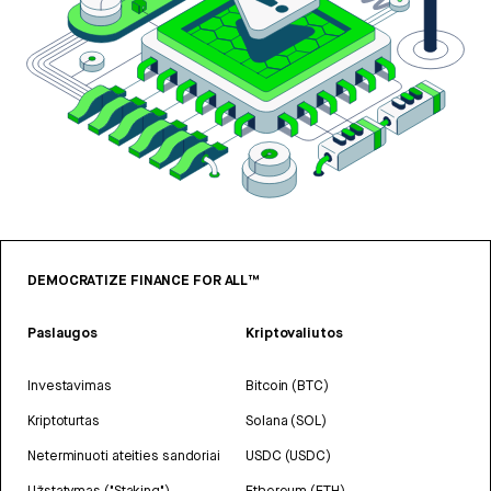
DEMOCRATIZE FINANCE FOR ALL™
Paslaugos
Kriptovaliutos
Investavimas
Bitcoin (BTC)
Kriptoturtas
Solana (SOL)
Neterminuoti ateities sandoriai
USDC (USDC)
Užstatymas ("Staking")
Ethereum (ETH)