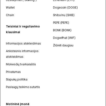
Wallet
Dogecoin (DOGE)
Chain
Shiba Inu (SHIB)
PEPE (PEPE)
Teisiniai ir reguliavimo
BONK (BONK)
klausimai
Dogwifhat (WIF)
Informacijos atskleidimas
Žiūrėti daugiau
Ankstesnis informacijos
atskleidimas
Mokesčių tvarkaraštis
Privatumas
Slapukų politika
Paslaugų teikimo sutartis
Motininė įmonė