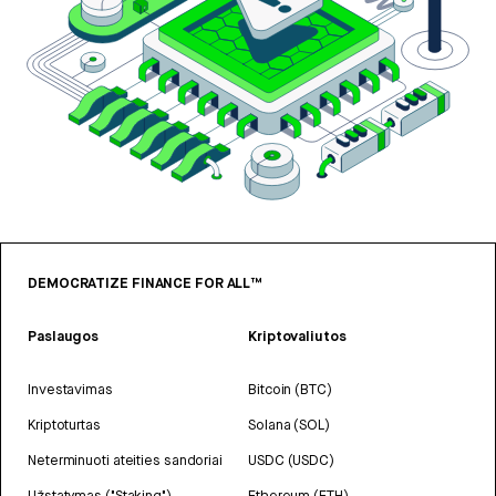
DEMOCRATIZE FINANCE FOR ALL™
Paslaugos
Kriptovaliutos
Investavimas
Bitcoin (BTC)
Kriptoturtas
Solana (SOL)
Neterminuoti ateities sandoriai
USDC (USDC)
Užstatymas ("Staking")
Ethereum (ETH)