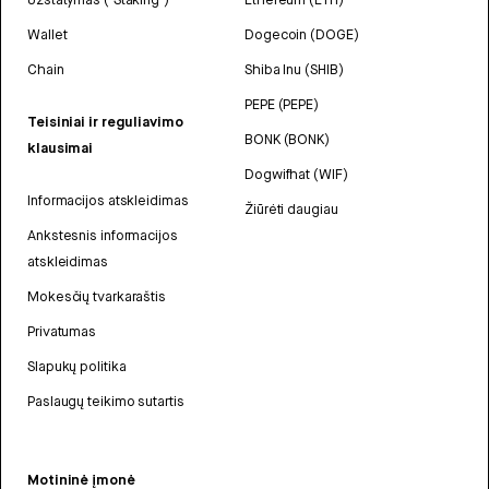
Wallet
Dogecoin (DOGE)
Chain
Shiba Inu (SHIB)
PEPE (PEPE)
Teisiniai ir reguliavimo
BONK (BONK)
klausimai
Dogwifhat (WIF)
Informacijos atskleidimas
Žiūrėti daugiau
Ankstesnis informacijos
atskleidimas
Mokesčių tvarkaraštis
Privatumas
Slapukų politika
Paslaugų teikimo sutartis
Motininė įmonė