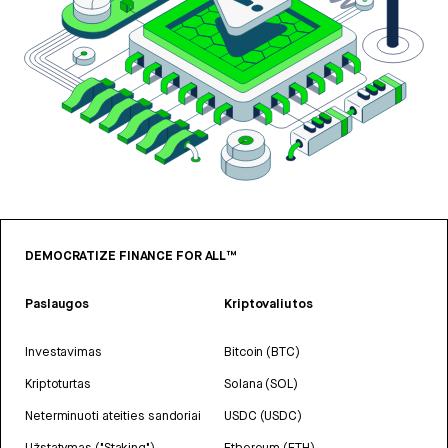
DEMOCRATIZE FINANCE FOR ALL™
Paslaugos
Kriptovaliutos
Investavimas
Bitcoin (BTC)
Kriptoturtas
Solana (SOL)
Neterminuoti ateities sandoriai
USDC (USDC)
Užstatymas ("Staking")
Ethereum (ETH)