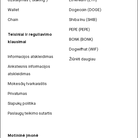
Wallet
Dogecoin (DOGE)
Chain
Shiba Inu (SHIB)
PEPE (PEPE)
Teisiniai ir reguliavimo
BONK (BONK)
klausimai
Dogwifhat (WIF)
Informacijos atskleidimas
Žiūrėti daugiau
Ankstesnis informacijos
atskleidimas
Mokesčių tvarkaraštis
Privatumas
Slapukų politika
Paslaugų teikimo sutartis
Motininė įmonė