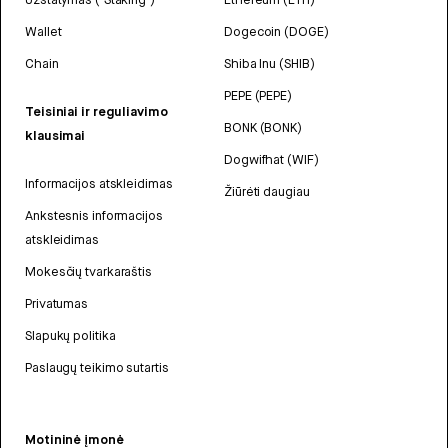
Wallet
Dogecoin (DOGE)
Chain
Shiba Inu (SHIB)
PEPE (PEPE)
Teisiniai ir reguliavimo
BONK (BONK)
klausimai
Dogwifhat (WIF)
Informacijos atskleidimas
Žiūrėti daugiau
Ankstesnis informacijos
atskleidimas
Mokesčių tvarkaraštis
Privatumas
Slapukų politika
Paslaugų teikimo sutartis
Motininė įmonė