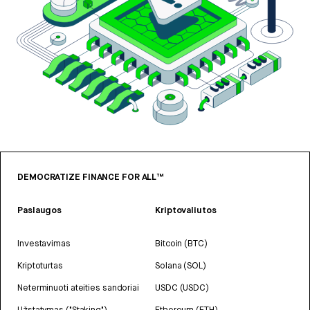
DEMOCRATIZE FINANCE FOR ALL™
Paslaugos
Kriptovaliutos
Investavimas
Bitcoin (BTC)
Kriptoturtas
Solana (SOL)
Neterminuoti ateities sandoriai
USDC (USDC)
Užstatymas ("Staking")
Ethereum (ETH)