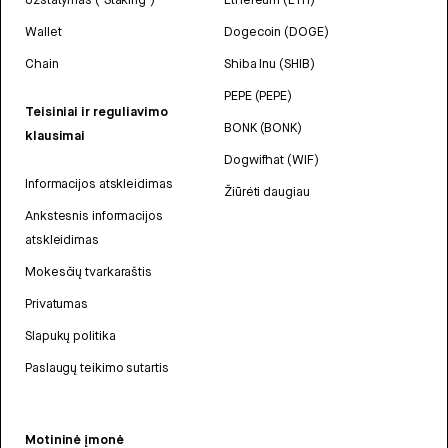
Wallet
Dogecoin (DOGE)
Chain
Shiba Inu (SHIB)
PEPE (PEPE)
Teisiniai ir reguliavimo
BONK (BONK)
klausimai
Dogwifhat (WIF)
Informacijos atskleidimas
Žiūrėti daugiau
Ankstesnis informacijos
atskleidimas
Mokesčių tvarkaraštis
Privatumas
Slapukų politika
Paslaugų teikimo sutartis
Motininė įmonė