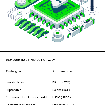
DEMOCRATIZE FINANCE FOR ALL™
Paslaugos
Kriptovaliutos
Investavimas
Bitcoin (BTC)
Kriptoturtas
Solana (SOL)
Neterminuoti ateities sandoriai
USDC (USDC)
Užstatymas ("Staking")
Ethereum (ETH)