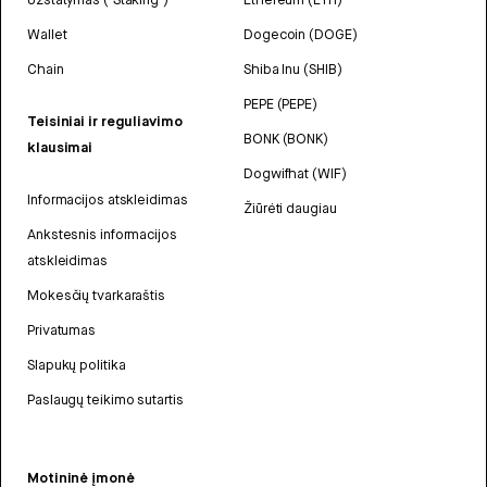
Wallet
Dogecoin (DOGE)
Chain
Shiba Inu (SHIB)
PEPE (PEPE)
Teisiniai ir reguliavimo
BONK (BONK)
klausimai
Dogwifhat (WIF)
Informacijos atskleidimas
Žiūrėti daugiau
Ankstesnis informacijos
atskleidimas
Mokesčių tvarkaraštis
Privatumas
Slapukų politika
Paslaugų teikimo sutartis
Motininė įmonė