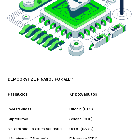
DEMOCRATIZE FINANCE FOR ALL™
Paslaugos
Kriptovaliutos
Investavimas
Bitcoin (BTC)
Kriptoturtas
Solana (SOL)
Neterminuoti ateities sandoriai
USDC (USDC)
Užstatymas ("Staking")
Ethereum (ETH)