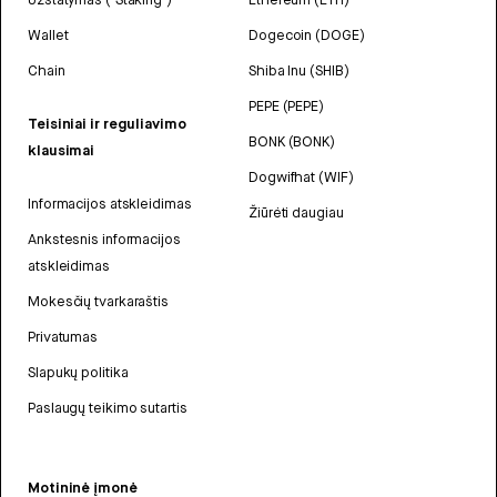
Wallet
Dogecoin (DOGE)
Chain
Shiba Inu (SHIB)
PEPE (PEPE)
Teisiniai ir reguliavimo
BONK (BONK)
klausimai
Dogwifhat (WIF)
Informacijos atskleidimas
Žiūrėti daugiau
Ankstesnis informacijos
atskleidimas
Mokesčių tvarkaraštis
Privatumas
Slapukų politika
Paslaugų teikimo sutartis
Motininė įmonė