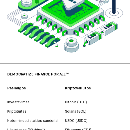
DEMOCRATIZE FINANCE FOR ALL™
Paslaugos
Kriptovaliutos
Investavimas
Bitcoin (BTC)
Kriptoturtas
Solana (SOL)
Neterminuoti ateities sandoriai
USDC (USDC)
Užstatymas ("Staking")
Ethereum (ETH)