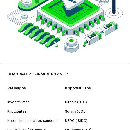
DEMOCRATIZE FINANCE FOR ALL™
Paslaugos
Kriptovaliutos
Investavimas
Bitcoin (BTC)
Kriptoturtas
Solana (SOL)
Neterminuoti ateities sandoriai
USDC (USDC)
Užstatymas ("Staking")
Ethereum (ETH)