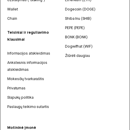
Wallet
Dogecoin (DOGE)
Chain
Shiba Inu (SHIB)
PEPE (PEPE)
Teisiniai ir reguliavimo
BONK (BONK)
klausimai
Dogwifhat (WIF)
Informacijos atskleidimas
Žiūrėti daugiau
Ankstesnis informacijos
atskleidimas
Mokesčių tvarkaraštis
Privatumas
Slapukų politika
Paslaugų teikimo sutartis
Motininė įmonė