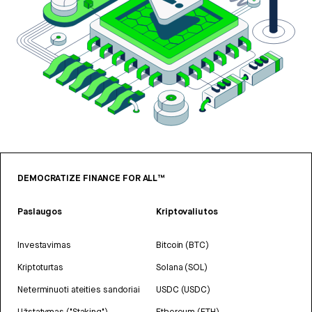
DEMOCRATIZE FINANCE FOR ALL™
Paslaugos
Kriptovaliutos
Investavimas
Bitcoin (BTC)
Kriptoturtas
Solana (SOL)
Neterminuoti ateities sandoriai
USDC (USDC)
Užstatymas ("Staking")
Ethereum (ETH)