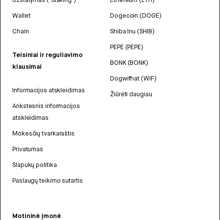
Wallet
Dogecoin (DOGE)
Chain
Shiba Inu (SHIB)
PEPE (PEPE)
Teisiniai ir reguliavimo
BONK (BONK)
klausimai
Dogwifhat (WIF)
Informacijos atskleidimas
Žiūrėti daugiau
Ankstesnis informacijos
atskleidimas
Mokesčių tvarkaraštis
Privatumas
Slapukų politika
Paslaugų teikimo sutartis
Motininė įmonė