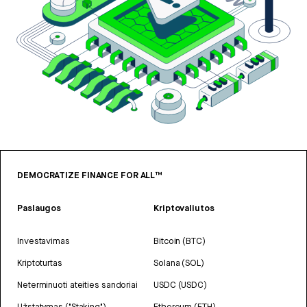
DEMOCRATIZE FINANCE FOR ALL™
Paslaugos
Kriptovaliutos
Investavimas
Bitcoin (BTC)
Kriptoturtas
Solana (SOL)
Neterminuoti ateities sandoriai
USDC (USDC)
Užstatymas ("Staking")
Ethereum (ETH)