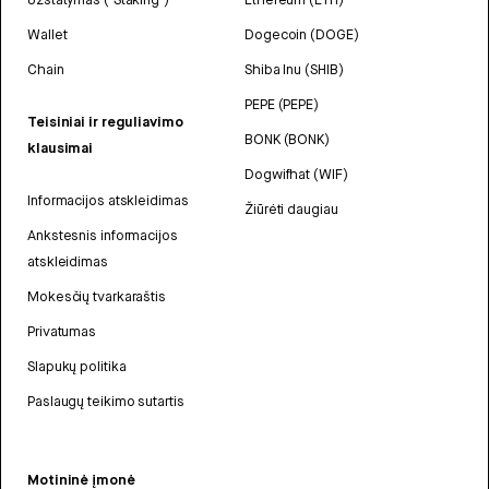
Wallet
Dogecoin (DOGE)
Chain
Shiba Inu (SHIB)
PEPE (PEPE)
Teisiniai ir reguliavimo
BONK (BONK)
klausimai
Dogwifhat (WIF)
Informacijos atskleidimas
Žiūrėti daugiau
Ankstesnis informacijos
atskleidimas
Mokesčių tvarkaraštis
Privatumas
Slapukų politika
Paslaugų teikimo sutartis
Motininė įmonė