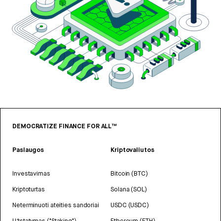
DEMOCRATIZE FINANCE FOR ALL™
Paslaugos
Kriptovaliutos
Investavimas
Bitcoin (BTC)
Kriptoturtas
Solana (SOL)
Neterminuoti ateities sandoriai
USDC (USDC)
Užstatymas ("Staking")
Ethereum (ETH)