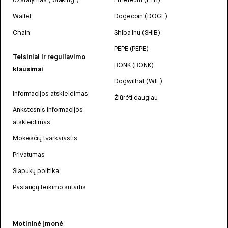
Wallet
Dogecoin (DOGE)
Chain
Shiba Inu (SHIB)
PEPE (PEPE)
Teisiniai ir reguliavimo
BONK (BONK)
klausimai
Dogwifhat (WIF)
Informacijos atskleidimas
Žiūrėti daugiau
Ankstesnis informacijos
atskleidimas
Mokesčių tvarkaraštis
Privatumas
Slapukų politika
Paslaugų teikimo sutartis
Motininė įmonė