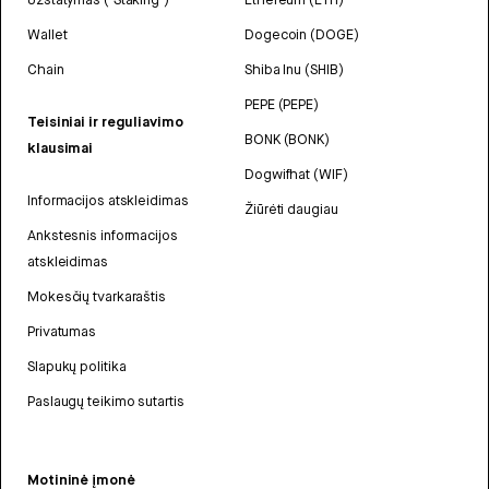
Wallet
Dogecoin (DOGE)
Chain
Shiba Inu (SHIB)
PEPE (PEPE)
Teisiniai ir reguliavimo
BONK (BONK)
klausimai
Dogwifhat (WIF)
Informacijos atskleidimas
Žiūrėti daugiau
Ankstesnis informacijos
atskleidimas
Mokesčių tvarkaraštis
Privatumas
Slapukų politika
Paslaugų teikimo sutartis
Motininė įmonė