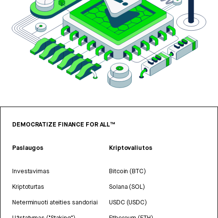
DEMOCRATIZE FINANCE FOR ALL™
Paslaugos
Kriptovaliutos
Investavimas
Bitcoin (BTC)
Kriptoturtas
Solana (SOL)
Neterminuoti ateities sandoriai
USDC (USDC)
Užstatymas ("Staking")
Ethereum (ETH)