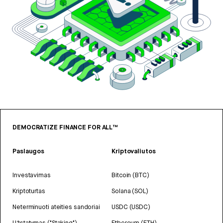
DEMOCRATIZE FINANCE FOR ALL™
Paslaugos
Kriptovaliutos
Investavimas
Bitcoin (BTC)
Kriptoturtas
Solana (SOL)
Neterminuoti ateities sandoriai
USDC (USDC)
Užstatymas ("Staking")
Ethereum (ETH)