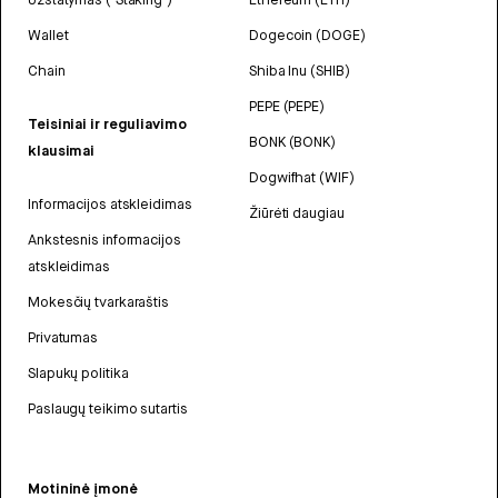
Wallet
Dogecoin (DOGE)
Chain
Shiba Inu (SHIB)
PEPE (PEPE)
Teisiniai ir reguliavimo
BONK (BONK)
klausimai
Dogwifhat (WIF)
Informacijos atskleidimas
Žiūrėti daugiau
Ankstesnis informacijos
atskleidimas
Mokesčių tvarkaraštis
Privatumas
Slapukų politika
Paslaugų teikimo sutartis
Motininė įmonė