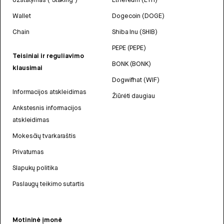
Wallet
Dogecoin (DOGE)
Chain
Shiba Inu (SHIB)
PEPE (PEPE)
Teisiniai ir reguliavimo
BONK (BONK)
klausimai
Dogwifhat (WIF)
Informacijos atskleidimas
Žiūrėti daugiau
Ankstesnis informacijos
atskleidimas
Mokesčių tvarkaraštis
Privatumas
Slapukų politika
Paslaugų teikimo sutartis
Motininė įmonė