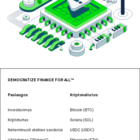
DEMOCRATIZE FINANCE FOR ALL™
Paslaugos
Kriptovaliutos
Investavimas
Bitcoin (BTC)
Kriptoturtas
Solana (SOL)
Neterminuoti ateities sandoriai
USDC (USDC)
Užstatymas ("Staking")
Ethereum (ETH)