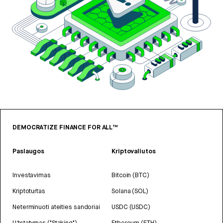
DEMOCRATIZE FINANCE FOR ALL™
Paslaugos
Kriptovaliutos
Investavimas
Bitcoin (BTC)
Kriptoturtas
Solana (SOL)
Neterminuoti ateities sandoriai
USDC (USDC)
Užstatymas ("Staking")
Ethereum (ETH)