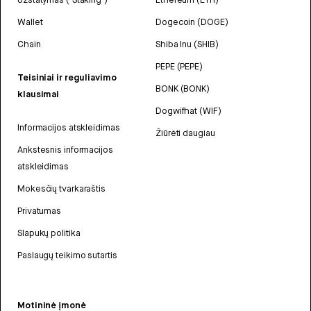
Wallet
Dogecoin (DOGE)
Chain
Shiba Inu (SHIB)
PEPE (PEPE)
Teisiniai ir reguliavimo
BONK (BONK)
klausimai
Dogwifhat (WIF)
Informacijos atskleidimas
Žiūrėti daugiau
Ankstesnis informacijos
atskleidimas
Mokesčių tvarkaraštis
Privatumas
Slapukų politika
Paslaugų teikimo sutartis
Motininė įmonė