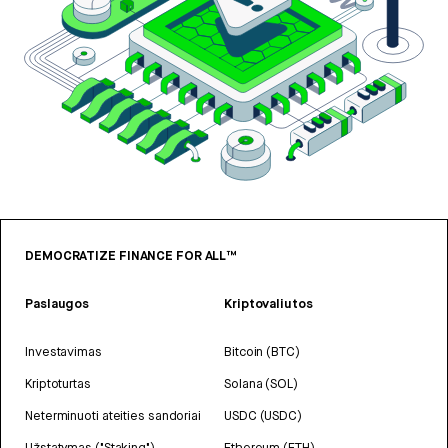
DEMOCRATIZE FINANCE FOR ALL™
Paslaugos
Kriptovaliutos
Investavimas
Bitcoin (BTC)
Kriptoturtas
Solana (SOL)
Neterminuoti ateities sandoriai
USDC (USDC)
Užstatymas ("Staking")
Ethereum (ETH)