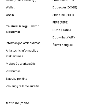
Wallet
Dogecoin (DOGE)
Chain
Shiba Inu (SHIB)
PEPE (PEPE)
Teisiniai ir reguliavimo
BONK (BONK)
klausimai
Dogwifhat (WIF)
Informacijos atskleidimas
Žiūrėti daugiau
Ankstesnis informacijos
atskleidimas
Mokesčių tvarkaraštis
Privatumas
Slapukų politika
Paslaugų teikimo sutartis
Motininė įmonė