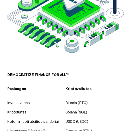
DEMOCRATIZE FINANCE FOR ALL™
Paslaugos
Kriptovaliutos
Investavimas
Bitcoin (BTC)
Kriptoturtas
Solana (SOL)
Neterminuoti ateities sandoriai
USDC (USDC)
Užstatymas ("Staking")
Ethereum (ETH)