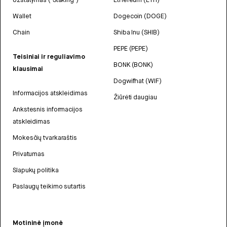
Wallet
Dogecoin (DOGE)
Chain
Shiba Inu (SHIB)
PEPE (PEPE)
Teisiniai ir reguliavimo
BONK (BONK)
klausimai
Dogwifhat (WIF)
Informacijos atskleidimas
Žiūrėti daugiau
Ankstesnis informacijos
atskleidimas
Mokesčių tvarkaraštis
Privatumas
Slapukų politika
Paslaugų teikimo sutartis
Motininė įmonė