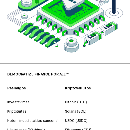
DEMOCRATIZE FINANCE FOR ALL™
Paslaugos
Kriptovaliutos
Investavimas
Bitcoin (BTC)
Kriptoturtas
Solana (SOL)
Neterminuoti ateities sandoriai
USDC (USDC)
Užstatymas ("Staking")
Ethereum (ETH)