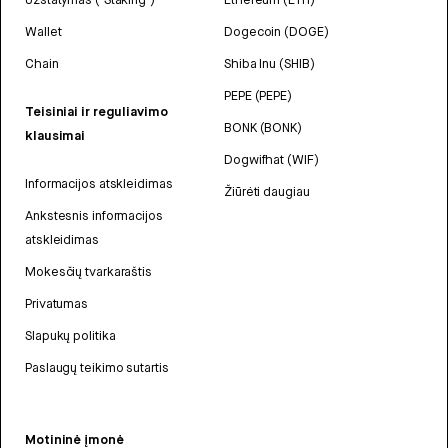
Wallet
Dogecoin (DOGE)
Chain
Shiba Inu (SHIB)
PEPE (PEPE)
Teisiniai ir reguliavimo
BONK (BONK)
klausimai
Dogwifhat (WIF)
Informacijos atskleidimas
Žiūrėti daugiau
Ankstesnis informacijos
atskleidimas
Mokesčių tvarkaraštis
Privatumas
Slapukų politika
Paslaugų teikimo sutartis
Motininė įmonė