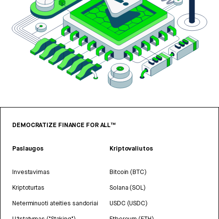
DEMOCRATIZE FINANCE FOR ALL™
Paslaugos
Kriptovaliutos
Investavimas
Bitcoin (BTC)
Kriptoturtas
Solana (SOL)
Neterminuoti ateities sandoriai
USDC (USDC)
Užstatymas ("Staking")
Ethereum (ETH)