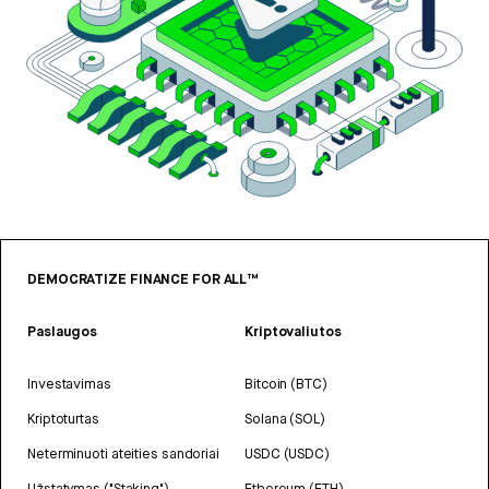
DEMOCRATIZE FINANCE FOR ALL™
Paslaugos
Kriptovaliutos
Investavimas
Bitcoin (BTC)
Kriptoturtas
Solana (SOL)
Neterminuoti ateities sandoriai
USDC (USDC)
Užstatymas ("Staking")
Ethereum (ETH)