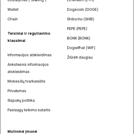
Wallet
Dogecoin (DOGE)
Chain
Shiba Inu (SHIB)
PEPE (PEPE)
Teisiniai ir reguliavimo
BONK (BONK)
klausimai
Dogwifhat (WIF)
Informacijos atskleidimas
Žiūrėti daugiau
Ankstesnis informacijos
atskleidimas
Mokesčių tvarkaraštis
Privatumas
Slapukų politika
Paslaugų teikimo sutartis
Motininė įmonė