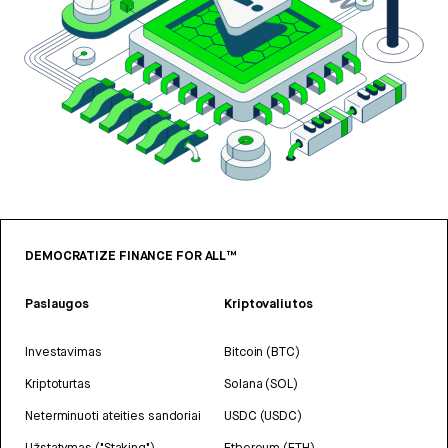
DEMOCRATIZE FINANCE FOR ALL™
Paslaugos
Kriptovaliutos
Investavimas
Bitcoin (BTC)
Kriptoturtas
Solana (SOL)
Neterminuoti ateities sandoriai
USDC (USDC)
Užstatymas ("Staking")
Ethereum (ETH)