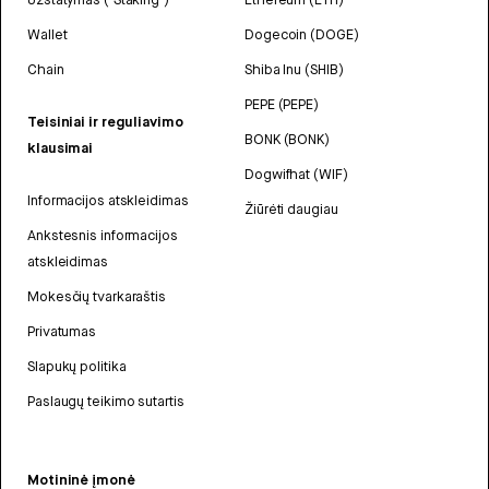
Wallet
Dogecoin (DOGE)
Chain
Shiba Inu (SHIB)
PEPE (PEPE)
Teisiniai ir reguliavimo
BONK (BONK)
klausimai
Dogwifhat (WIF)
Informacijos atskleidimas
Žiūrėti daugiau
Ankstesnis informacijos
atskleidimas
Mokesčių tvarkaraštis
Privatumas
Slapukų politika
Paslaugų teikimo sutartis
Motininė įmonė