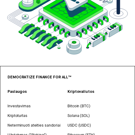
DEMOCRATIZE FINANCE FOR ALL™
Paslaugos
Kriptovaliutos
Investavimas
Bitcoin (BTC)
Kriptoturtas
Solana (SOL)
Neterminuoti ateities sandoriai
USDC (USDC)
Užstatymas ("Staking")
Ethereum (ETH)