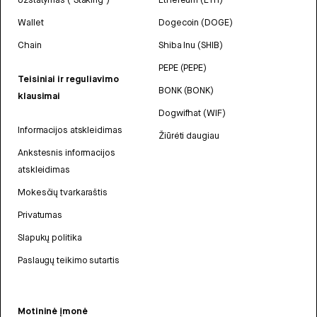
Wallet
Dogecoin (DOGE)
Chain
Shiba Inu (SHIB)
PEPE (PEPE)
Teisiniai ir reguliavimo
BONK (BONK)
klausimai
Dogwifhat (WIF)
Informacijos atskleidimas
Žiūrėti daugiau
Ankstesnis informacijos
atskleidimas
Mokesčių tvarkaraštis
Privatumas
Slapukų politika
Paslaugų teikimo sutartis
Motininė įmonė